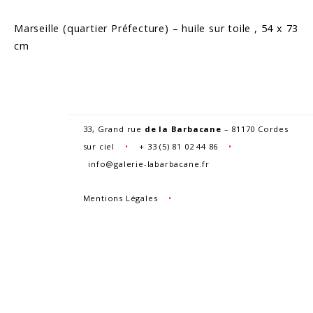
Marseille (quartier Préfecture) – huile sur toile , 54 x 73
cm
33, Grand rue
de la Barbacane
– 81170 Cordes
sur ciel
•
+
33 (5) 81 02 44 86
•
info@galerie-labarbacane.fr
Mentions Légales
•