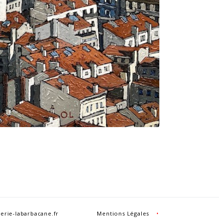
erie-labarbacane.fr
Mentions Légales
•