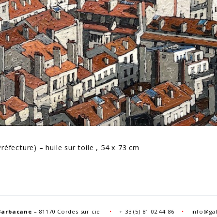
Préfecture) – huile sur toile , 54 x 73 cm
Barbacane
– 81170 Cordes sur ciel
•
+
33 (5) 81 02 44 86
•
info@gal