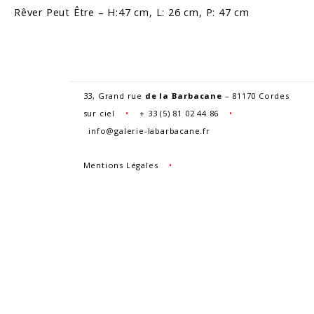
Rêver Peut Être – H:47 cm, L: 26 cm, P: 47 cm
33, Grand rue
de la Barbacane
– 81170 Cordes
sur ciel
•
+
33 (5) 81 02 44 86
•
info@galerie-labarbacane.fr
Mentions Légales
•