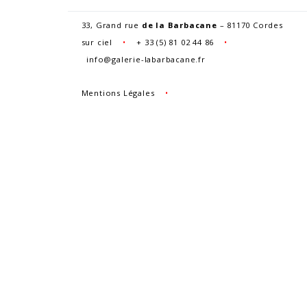
33, Grand rue
de la Barbacane
– 81170 Cordes
sur ciel
•
+
33 (5) 81 02 44 86
•
info@galerie-labarbacane.fr
Mentions Légales
•