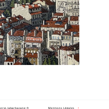
erie-labarbacane.fr
Mentions Légales
•