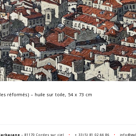
des réformés) – huile sur toile, 54 x 73 cm
Barbacane
– 81170 Cordes sur ciel
•
+
33 (5) 81 02 44 86
•
info@gal