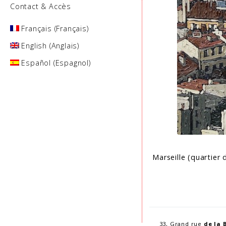
Contact & Accès
Français
(
Français
)
English
(
Anglais
)
Español
(
Espagnol
)
Marseille (quartier 
33, Grand rue
de la 