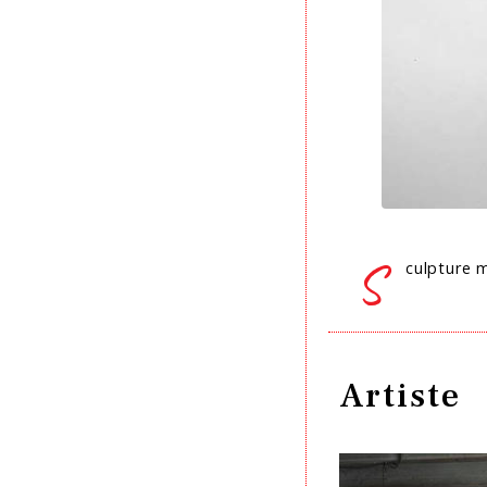
S
culpture 
Artiste