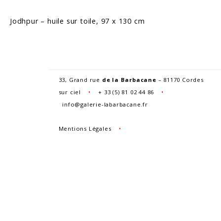
Jodhpur – huile sur toile, 97 x 130 cm
33, Grand rue
de la Barbacane
– 81170 Cordes
sur ciel
•
+
33 (5) 81 02 44 86
•
info@galerie-labarbacane.fr
Mentions Légales
•