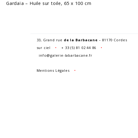
Gardaïa – Huile sur toile, 65 x 100 cm
33, Grand rue
de la Barbacane
– 81170 Cordes
sur ciel
•
+
33 (5) 81 02 44 86
•
info@galerie-labarbacane.fr
Mentions Légales
•